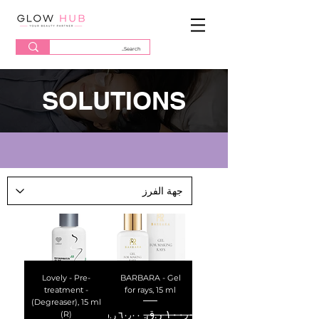
SOLUTIONS
Lovely - Pre-
BARBARA - Gel
treatment -
for rays, 15 ml
(Degreaser), 15 ml
سعر عادي
سعر البيع
(R)