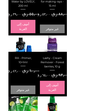
Water by LOVELY,
for making rays -
200 ml
15 ml
سعر عادي
سعر البيع
سعر عادي
سعر البيع
أضِف إلى
غير متوفر
العربة
Rili - Primer,
Lashy - Cream
10+1ml
Remover - Forest
berries, 10 g
سعر عادي
سعر البيع
سعر عادي
سعر البيع
أضِف إلى
العربة
غير متوفر