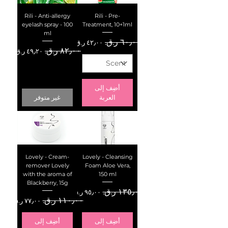
Rili - Anti-allergy
Rili - Pre-
eyelash spray - 100
Treatment, 10+1ml
ml
سعر عادي
سعر البيع
سعر عادي
سعر البيع
أضِف إلى
العربة
غير متوفر
Lovely - Cream-
Lovely - Cleansing
remover Lovely
Foam Aloe Vera,
with the aroma of
150 ml
Blackberry, 15g
سعر عادي
سعر البيع
سعر عادي
سعر البيع
أضِف إلى
أضِف إلى