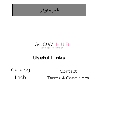
غير متوفر
Useful Links
Catalog
Contact
Lash
Terms & Conditions
Brow
Contact Info
Phone:
+974 3368 3203
Email:
glowhubtrading@gmail.com
Address: Doha, Qatar