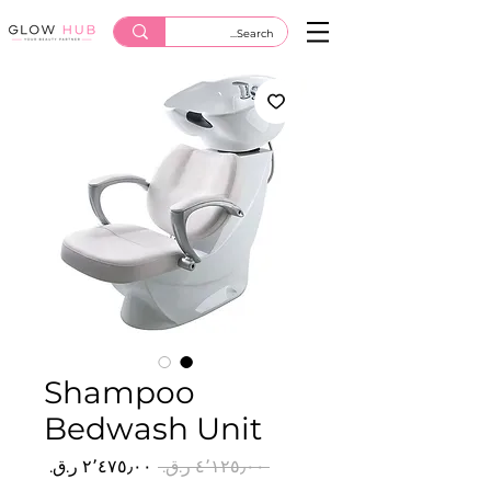
Shampoo
Bedwash Unit
سعر
سعر
 ‏٤٬١٢٥٫٠٠ ر.ق.‏ 
عادي
البيع