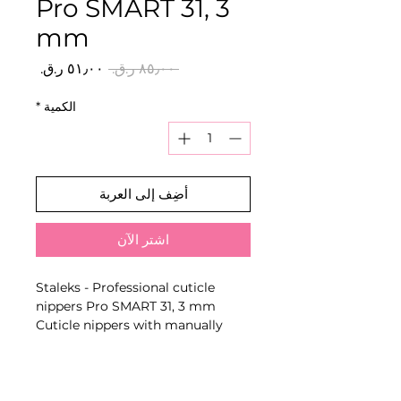
Pro SMART 31, 3
mm
سعر
سعر
 ‏٨٥٫٠٠ ر.ق.‏ 
عادي
البيع
الكمية
*
أضِف إلى العربة
اشترِ الآن
Staleks - Professional cuticle
nippers Pro SMART 31, 3 mm
Cuticle nippers with manually
sharpened cutting edges and
series-specific blade length for
precise removal of cuticle and
hangnails.