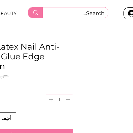
BEAUTY
Latex Nail Anti-
 Glue Edge
on
 ‏٥٨٫٣٣ ر.ق.‏ 
أضِف إ