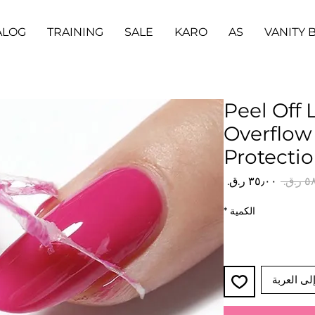
ALOG
TRAINING
SALE
KARO
AS
VANITY 
Peel Off 
Overflow
Protecti
سعر
سعر
عادي
البيع
الكمية
*
لى العربة