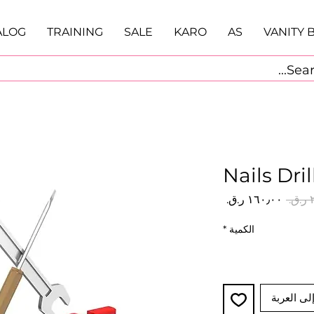
ALOG
TRAINING
SALE
KARO
AS
VANITY 
Nails Dri
سعر
سعر
عادي
البيع
الكمية
*
لى العربة