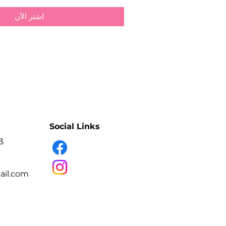
اشترِ الآن
Social Links
3
il.com