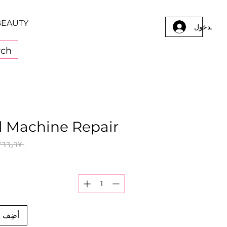
BEAUTY
يل الدخول
ll Machine Repair
 ‏٢٦٦٫٦٧ ر.ق.‏ 
أضِف إ