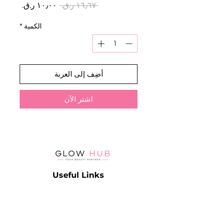
سعر
سعر
 ‏١٦٫٦٧ ر.ق.‏ 
عادي
البيع
الكمية
*
أضِف إلى العربة
اشترِ الآن
Useful Links
Catalog
Contact
Lash
Terms & Conditions
Brow