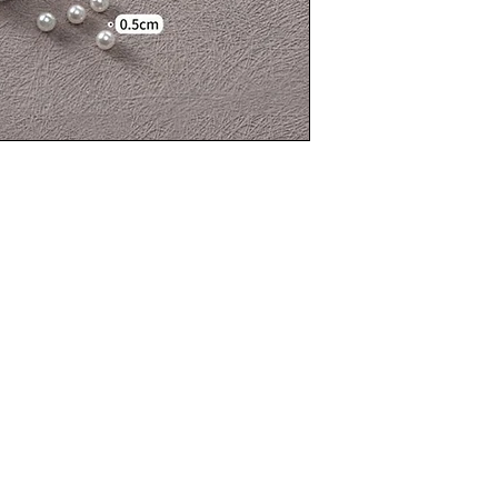
Contact Info
Useful Links
Catalog
Contact
Phone: +974 3368 320
Lash
Terms &
Email:
Brow
Conditions
glowhubtrading@gma
Address: Doha, Qatar