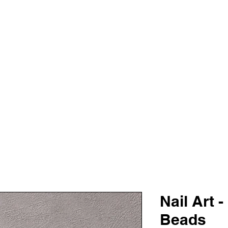
TALOG
TRAINING
SALE
KARO
AS
VANITY BE
Nail Art 
Beads