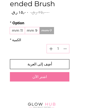
ended Brush
سعر
سعر
 ‏٢٥٫٠٠ ر.ق.‏ 
عادي
البيع
*
Option
11 mm
9 mm
7 mm
الكمية
*
أضِف إلى العربة
اشترِ الآن