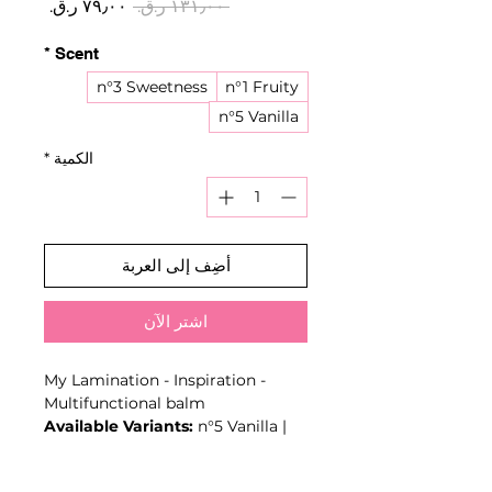
سعر
سعر
 ‏١٣١٫٠٠ ر.ق.‏ 
عادي
البيع
*
Scent
n°3 Sweetness
n°1 Fruity
n°5 Vanilla
الكمية
*
أضِف إلى العربة
اشترِ الآن
My Lamination - Inspiration -
Multifunctional balm
Available Variants:
n°5 Vanilla |
n°3 Sweetness | n°1 Fruity
Soft balm with a glossy finish and