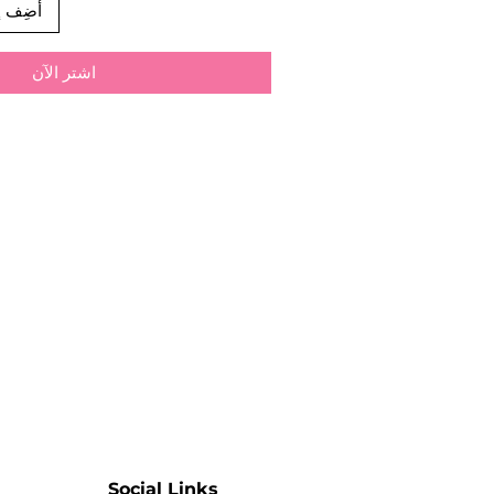
أضِف إ
اشترِ الآن
Social Links