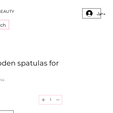
BEAUTY
يل الدخول
den spatulas for
 ‏١١٫٦٧ ر.ق.‏ 