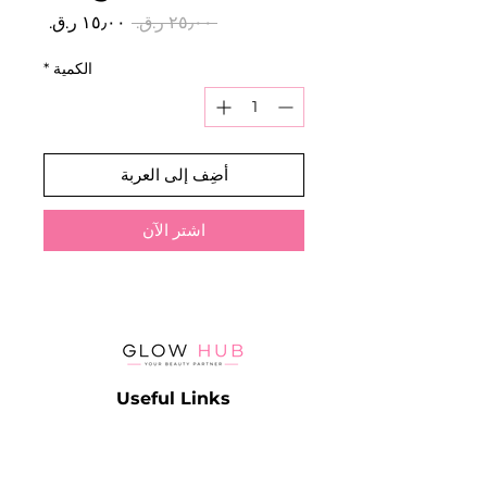
سعر
سعر
 ‏٢٥٫٠٠ ر.ق.‏ 
عادي
البيع
الكمية
*
أضِف إلى العربة
اشترِ الآن
Useful Links
Catalog
Contact
Lash
Terms & Conditions