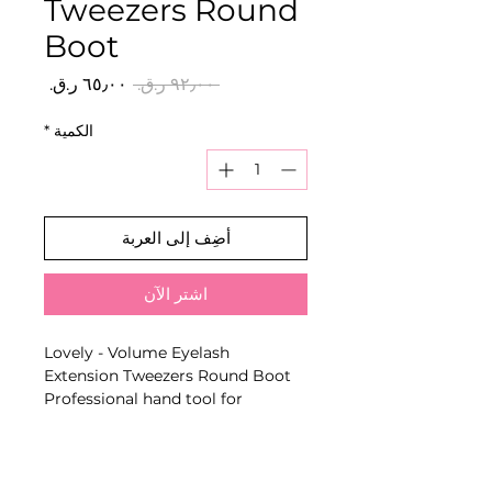
Tweezers Round
Boot
سعر
سعر
 ‏٩٢٫٠٠ ر.ق.‏ 
عادي
البيع
الكمية
*
أضِف إلى العربة
اشترِ الآن
Lovely - Volume Eyelash
Extension Tweezers Round Boot
Professional hand tool for
isolating natural lashes, picking
up extensions or forming volume
fans, depending on the selected
tip geometry.