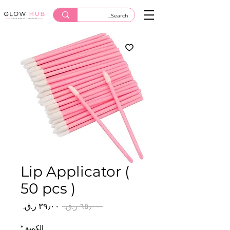
Lip Applicator (
50 pcs )
سعر
سعر
 ‏٦٥٫٠٠ ر.ق.‏ 
عادي
البيع
الكمية
*