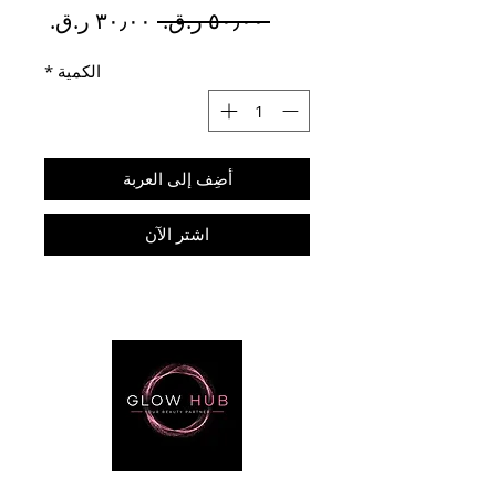
سعر
سعر
 ‏٥٠٫٠٠ ر.ق.‏ 
عادي
البيع
الكمية
*
أضِف إلى العربة
اشترِ الآن