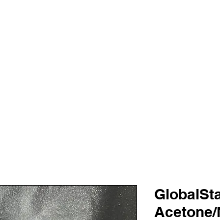
TALOG
TRAINING
SALE
KARO
AS
VANITY BE
GlobalSta
Acetone/N