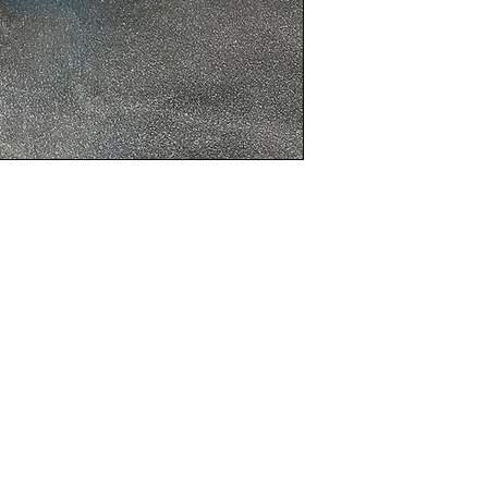
Contact Info
Useful Links
Catalog
Contact
Phone: +974 3368 320
Lash
Terms &
Email:
Brow
Conditions
glowhubtrading@gma
Address: Doha, Qatar