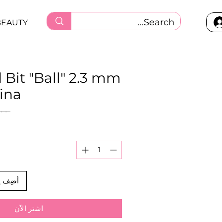
BEAUTY
Bit "Ball" 2.3 mm
ina
 ‏١٠٫٠٠ ر.ق.‏ 
أضِف إ
اشترِ الآن