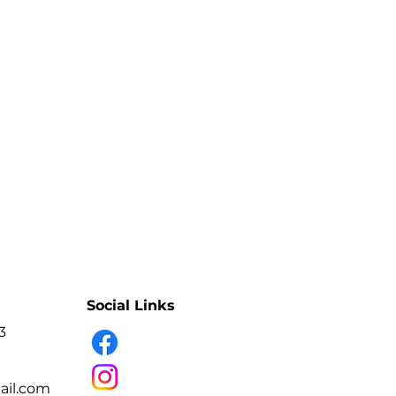
Social Links
3
il.com