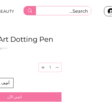
BEAUTY
 Art Dotting Pen
 ‏٢٩٫٠٠ ر.ق.‏ 
أضِف إ
اشترِ الآن