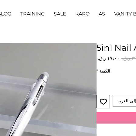
ALOG
TRAINING
SALE
KARO
AS
VANITY 
5in1 Nail
سعر
سعر
عادي
البيع
الكمية
*
لى العربة