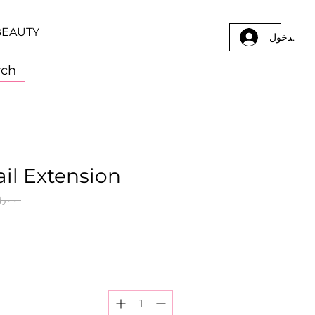
BEAUTY
يل الدخول
il Extension
 ‏٦٦٫٠٠ ر.ق.‏ 