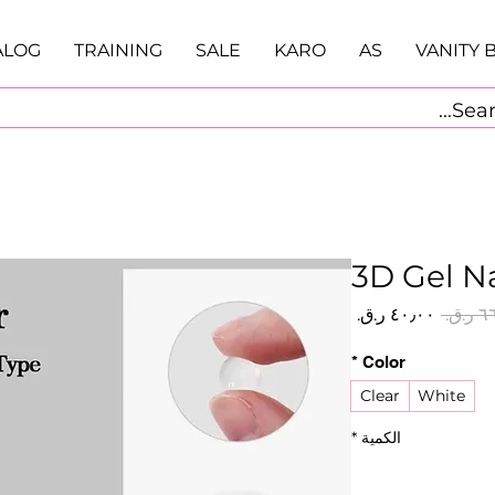
ALOG
TRAINING
SALE
KARO
AS
VANITY 
3D Gel Na
سعر
سعر
عادي
البيع
*
Color
Clear
White
الكمية
*