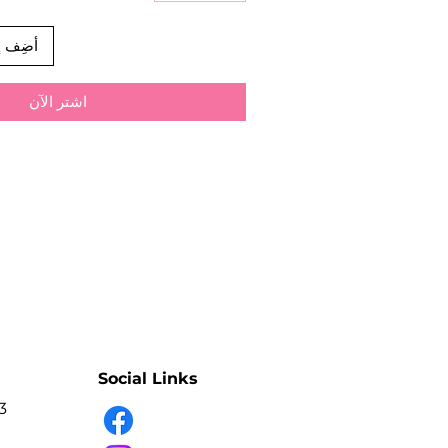
أضِف إ
اشترِ الآن
Social Links
3